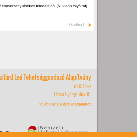
zikaverseny kísérleti feledataiból (Nukleon folyóirat)
Következő
zilárd Leó Tehetséggondozó Alapítvány
7030 Paks
Dózsa György utca 95.
tovább az alapítvány adataihoz