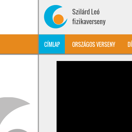
Ugrás a tartalomra
Szilárd Leó
fizikaverseny
CÍMLAP
ORSZÁGOS VERSENY
D