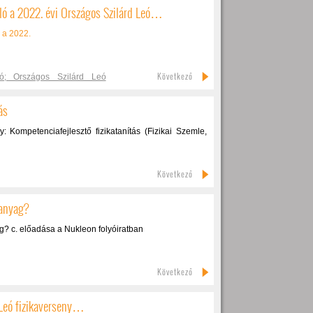
ó a 2022. évi Országos Szilárd Leó…
 a 2022.
Következő
ó; Országos Szilárd Leó
ás
: Kompetenciafejlesztő fizikatanítás (Fizikai Szemle,
Következő
ianyag?
g? c. előadása a Nukleon folyóiratban
Következő
 Leó fizikaverseny…