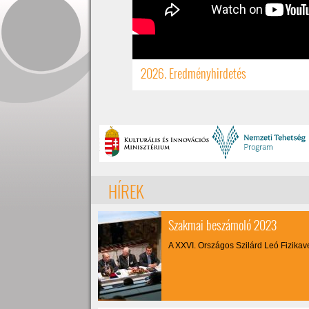
2026. Eredményhirdetés
HÍREK
Szakmai beszámoló 2023
A XXVI. Országos Szilárd Leó Fizika