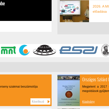
2026. A MI 
előadása
Országos Szilárd 
verseny szakmai beszámolója
Megjelent a 2017 é
megoldások gyűjte
Következő
Kiadvány