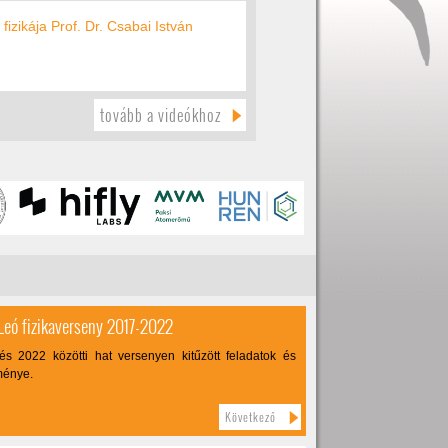
fizikája Prof. Dr. Csabai István
tovább a videókhoz
Leó fizikaverseny 2017-2022
s 2022 közötti hat versenyen kitűzött feladatok és
ménye.
Következő