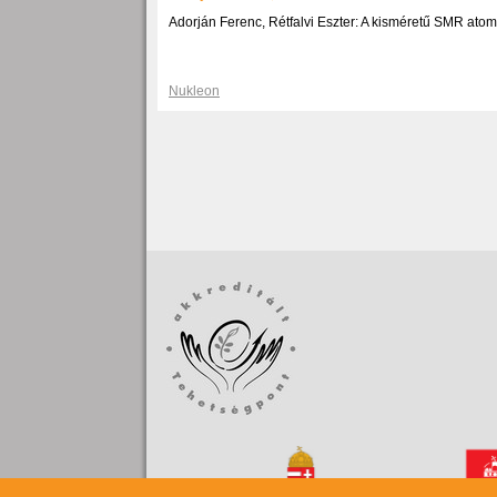
Adorján Ferenc, Rétfalvi Eszter: A kisméretű SMR at
Nukleon
Oldalszámozás