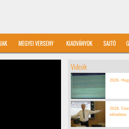
User account menu
ÍJAK
MEGYEI VERSENY
KIADVÁNYOK
SAJTÓ
G
Videók
2026. Hog
2026. Cse
előadása