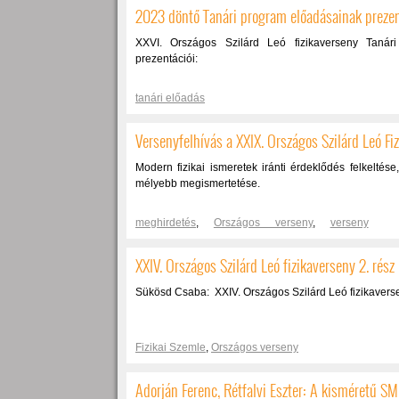
2023 döntő Tanári program előadásainak prez
XXVI. Országos Szilárd Leó fizikaverseny Tanár
prezentációi:
tanári előadás
Versenyfelhívás a XXIX. Országos Szilárd Leó F
Modern fizikai ismeretek iránti érdeklődés felkelté
mélyebb megismertetése.
meghirdetés
,
Országos verseny
,
verseny
meghirdetése
,
versenyfelhívás
XXIV. Országos Szilárd Leó fizikaverseny 2. rész
Sükösd Csaba: XXIV. Országos Szilárd Leó fizikaversen
Fizikai Szemle
,
Országos verseny
Adorján Ferenc, Rétfalvi Eszter: A kisméretű 