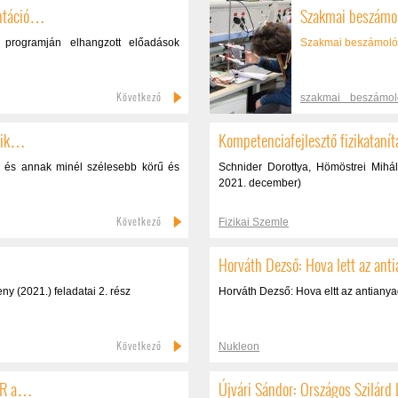
entáció…
Szakmai beszámol
i programján elhangzott előadások
Szakmai beszámoló
Következő
szakmai beszámol
fizikaverseny; 2022
izik…
Kompetenciafejlesztő fizikatanít
se, és annak minél szélesebb körű és
Schnider Dorottya, Hömöstrei Mihály
2021. december)
Következő
Fizikai Szemle
Horváth Dezső: Hova lett az ant
y (2021.) feladatai 2. rész
Horváth Dezső: Hova eltt az antianya
Következő
Nukleon
SMR a…
Újvári Sándor: Országos Szilárd