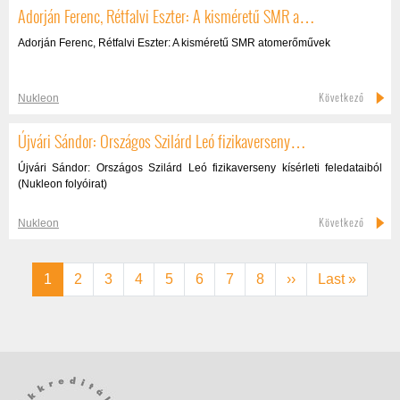
Adorján Ferenc, Rétfalvi Eszter: A kisméretű SMR a…
Adorján Ferenc, Rétfalvi Eszter: A kisméretű SMR atomerőművek
Következő
Nukleon
Újvári Sándor: Országos Szilárd Leó fizikaverseny…
Újvári Sándor: Országos Szilárd Leó fizikaverseny kísérleti feledataiból
(Nukleon folyóirat)
Következő
Nukleon
Oldalszámozás
Jelenlegi oldal
Oldal
Oldal
Oldal
Oldal
Oldal
Oldal
Oldal
Következő oldal
Utolsó oldal
1
2
3
4
5
6
7
8
››
Last »