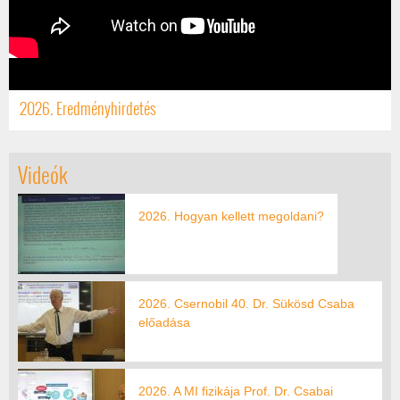
2026. Eredményhirdetés
Videók
2026. Hogyan kellett megoldani?
2026. Csernobil 40. Dr. Sükösd Csaba
előadása
2026. A MI fizikája Prof. Dr. Csabai