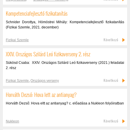
verseny meghirdetése
,
versenyfelhívás
Kompetenciafejlesztő fizikatanítás
Schnider Dorottya, Hömöstrei Mihály: Kompetenciafejlesztő fizikatanítás
(Fizikai Szemle, 2021. december)
Következő
Fizikai Szemle
XXIV. Országos Szilárd Leó fizikaverseny 2. rész
Sükösd Csaba: XXIV. Országos Szilárd Leó fizikaverseny (2021.) feladatai
2. rész
Következő
Fizikai Szemle
,
Országos verseny
Horváth Dezső: Hova lett az antianyag?
Horváth Dezső: Hova eltt az antianyag? c. előadása a Nukleon folyóiratban
Következő
Nukleon