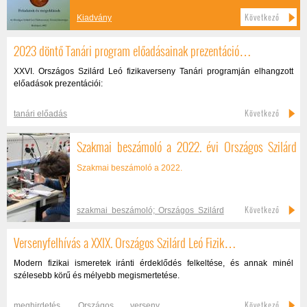
Következő
Kiadvány
2023 döntő Tanári program előadásainak prezentáció…
XXVI. Országos Szilárd Leó fizikaverseny Tanári programján elhangzott
előadások prezentációi:
Következő
tanári előadás
Szakmai beszámoló a 2022. évi Országos Szilárd
Leó…
Szakmai beszámoló a 2022.
Következő
szakmai beszámoló; Országos Szilárd
Leó fizikaverseny; 2022
Versenyfelhívás a XXIX. Országos Szilárd Leó Fizik…
Modern fizikai ismeretek iránti érdeklődés felkeltése, és annak minél
szélesebb körű és mélyebb megismertetése.
Következő
meghirdetés
,
Országos verseny
,