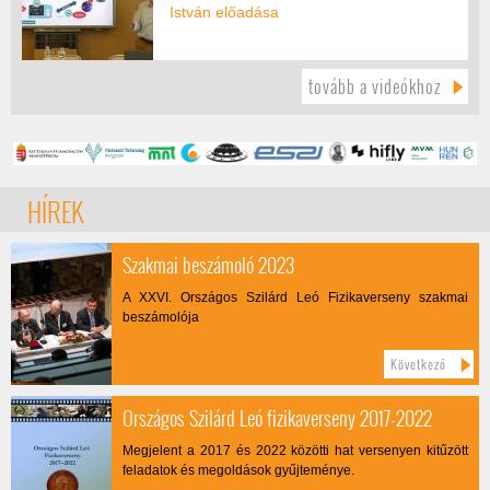
István előadása
tovább a videókhoz
HÍREK
Szakmai beszámoló 2023
A XXVI. Országos Szilárd Leó Fizikaverseny szakmai
beszámolója
Következő
Országos Szilárd Leó fizikaverseny 2017-2022
Megjelent a 2017 és 2022 közötti hat versenyen kitűzött
feladatok és megoldások gyűjteménye.