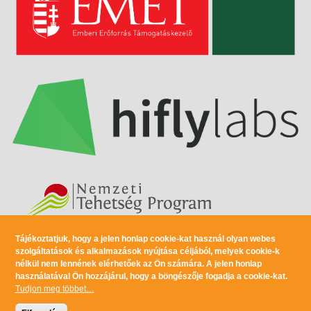
Tájékoztatjuk, hogy a jelen honlap cookie-kat használ olyan webes
Minden jog fenntartva © 2017 Szilárd Leó Tehetséggondozó Alapítvány |
szolgáltatások és alkalmazások nyújtása céljából, melyek cookie-k
Design:
EgyedAnna.com
| Készítette a
Netmíves.hu
nélkül nem lennének elérhetőek az Ön számára. A jelen honlap
használatával Ön hozzájárul, hogy a böngészője fogadja a cookie-kat.
Tudjon meg többet…