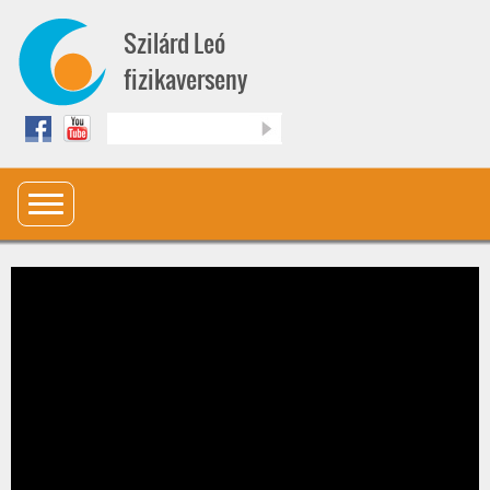
Ugrás a tartalomra
Szilárd Leó
fizikaverseny
Keresés