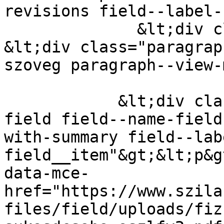
revisions field--label-
              &lt;div class="field__item"&gt;  
&lt;div class="paragrap
szoveg paragraph--view-
            &lt;div class="clearfix text-formatted 
field field--name-field
with-summary field--lab
field__item"&gt;&lt;p&g
data-mce-
href="https://www.szila
files/field/uploads/fiz