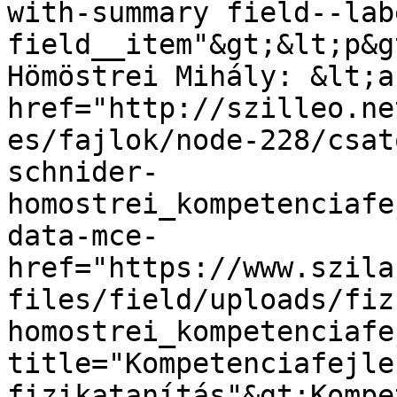
with-summary field--lab
field__item"&gt;&lt;p&g
Hömöstrei Mihály: &lt;a 
href="http://szilleo.ne
es/fajlok/node-228/csat
schnider-
homostrei_kompetenciafe
data-mce-
href="https://www.szila
files/field/uploads/fiz
homostrei_kompetenciafe
title="Kompetenciafejles
fizikatanítás"&gt;Kompe