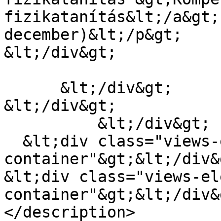
fizikatanítás&lt;/a&gt;
december)&lt;/p&gt;

&lt;/div&gt;

      &lt;/div&gt;

&lt;/div&gt;

          &lt;/div&gt;

  &lt;div class="views-element-
container"&gt;&lt;/div&g
&lt;div class="views-el
container"&gt;&lt;/div&g
</description>
