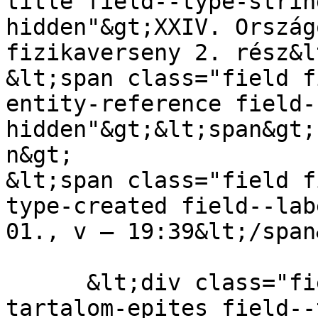
title field--type-strin
hidden"&gt;XXIV. Ország
fizikaverseny 2. rész&l
&lt;span class="field f
entity-reference field-
hidden"&gt;&lt;span&gt;
n&gt;

&lt;span class="field f
type-created field--lab
01., v – 19:39&lt;/span&
      &lt;div class="field field--name-field-
tartalom-epites field--