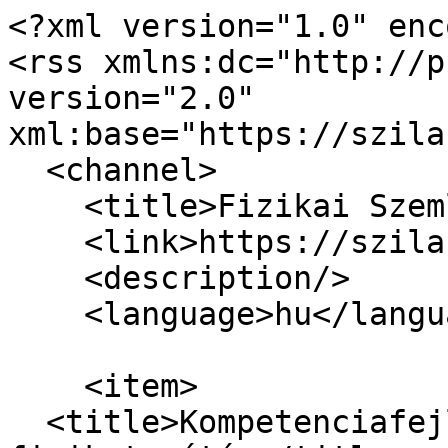
<?xml version="1.0" enc
<rss xmlns:dc="http://p
version="2.0" 
xml:base="https://szila
  <channel>

    <title>Fizikai Szemle</title>

    <link>https://szilardverseny.hu/</link>

    <description/>

    <language>hu</language>

    <item>

  <title>Kompetenciafejlesztő 