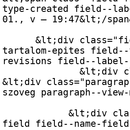
type-created field--lab
01., v – 19:47&lt;/span&
      &lt;div class="field field--name-field-
tartalom-epites field--
revisions field--label-
              &lt;div class="field__item"&gt;  
&lt;div class="paragrap
szoveg paragraph--view-
            &lt;div class="clearfix text-formatted 
field field--name-field