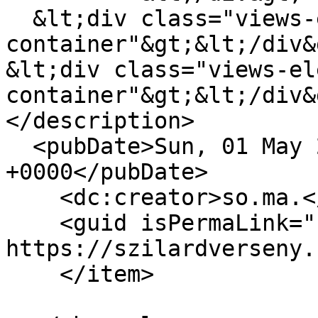
  &lt;div class="views-element-
container"&gt;&lt;/div&g
&lt;div class="views-el
container"&gt;&lt;/div&g
</description>

  <pubDate>Sun, 01 May 2022 17:39:18 
+0000</pubDate>

    <dc:creator>so.ma.</dc:creator>

    <guid isPermaLink="false">227 at 
https://szilardverseny.
    </item>
