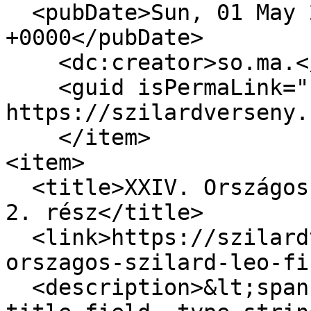
  <pubDate>Sun, 01 May 2022 17:47:43 
+0000</pubDate>

    <dc:creator>so.ma.</dc:creator>

    <guid isPermaLink="false">228 at 
https://szilardverseny.
    </item>

<item>

  <title>XXIV. Országos Szilárd Leó fizikaverseny 
2. rész</title>

  <link>https://szilardverseny.hu/cikkek/xxiv-
orszagos-szilard-leo-fi
  <description>&lt;span class="field field--name-