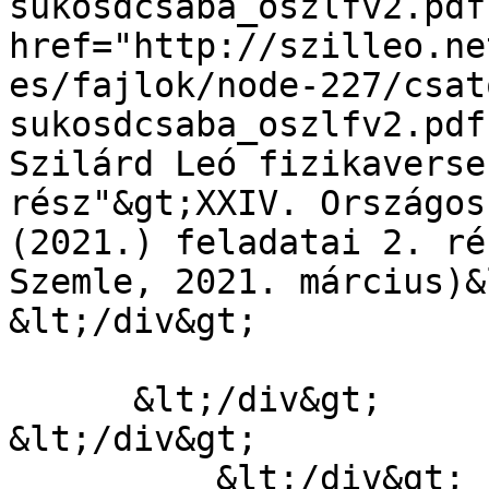
sukosdcsaba_oszlfv2.pdf"
href="http://szilleo.ne
es/fajlok/node-227/csat
sukosdcsaba_oszlfv2.pdf
Szilárd Leó fizikaverse
rész"&gt;XXIV. Országos
(2021.) feladatai 2. ré
Szemle, 2021. március)&
&lt;/div&gt;

      &lt;/div&gt;

&lt;/div&gt;

          &lt;/div&gt;
