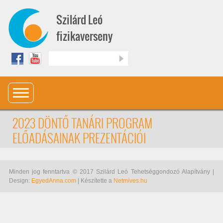
Ugrás a tartalomra
Szilárd Leó
fizikaverseny
Keresés
2023 DÖNTŐ TANÁRI PROGRAM
ELŐADÁSAINAK PREZENTÁCIÓI
Minden jog fenntartva © 2017 Szilárd Leó Tehetséggondozó Alapítvány |
Design:
EgyedAnna.com
| Készítette a
Netmíves.hu