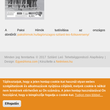
A Paksi Hírnök tudósítása az országos
döntőről:
paksihirnok.hu/tag/orszagos-szilard-leo-fizikaverseny/
Minden jog fenntartva © 2017 Szilárd Leó Tehetséggondozó Alapítvány |
Design:
EgyedAnna.com
| Készítette a
Netmíves.hu
Tájékoztatjuk, hogy a jelen honlap cookie-kat használ olyan webes
szolgáltatások és alkalmazások nyújtása céljából, melyek cookie-k nélkül
nem lennének elérhetőek az Ön számára. A jelen honlap használatával Ön
hozzájárul, hogy a böngészője fogadja a cookie-kat.
Tudjon meg többet…
Elfogadás