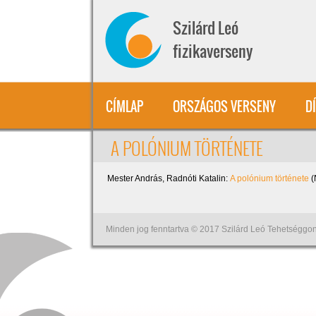
Ugrás a tartalomra
Szilárd Leó
fizikaverseny
CÍMLAP
ORSZÁGOS VERSENY
D
A POLÓNIUM TÖRTÉNETE
Mester András, Radnóti Katalin:
A polónium története
(
Minden jog fenntartva © 2017 Szilárd Leó Tehetséggon