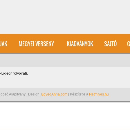
User account menu
ÍJAK
MEGYEI VERSENY
KIADVÁNYOK
SAJTÓ
G
Nukleon folyóirat).
dozó Alapítvány | Design:
EgyedAnna.com
| Készítette a
Netmíves.hu