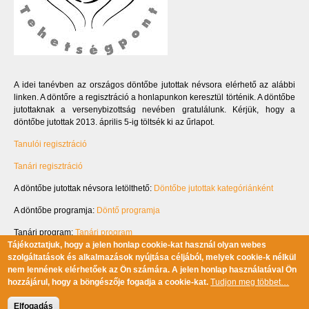
A idei tanévben az országos döntőbe jutottak névsora elérhető az alábbi
linken. A döntőre a regisztráció a honlapunkon keresztül történik. A döntőbe
jutottaknak a versenybizottság nevében gratulálunk. Kérjük, hogy a
döntőbe jutottak 2013. április 5-ig töltsék ki az űrlapot.
Tanulói regisztráció
Tanári regisztráció
A döntőbe jutottak névsora letölthető:
Döntőbe jutottak kategóriánként
A döntőbe programja:
Döntő programja
Tanári program:
Tanári program
Tájékoztatjuk, hogy a jelen honlap cookie-kat használ olyan webes
szolgáltatások és alkalmazások nyújtása céljából, melyek cookie-k nélkül
nem lennének elérhetőek az Ön számára. A jelen honlap használatával Ön
hozzájárul, hogy a böngészője fogadja a cookie-kat.
Tudjon meg többet…
Minden jog fenntartva © 2017 Szilárd Leó Tehetséggondozó Alapítvány |
Elfogadás
Design:
EgyedAnna.com
| Készítette a
Netmíves.hu