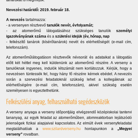
tanárukat is meghívjuk.
Nevezési határidő: 2019. február 18.
A nevezés
tartalmazza:
- a versenyen résztvevő
tanulók nevét, évfolyamát;
- az atomerőmű látogatásához szükséges tanulók
személyi
igazolványának száma
és a
születési idejük (év, hónap, nap
- felkészítő tanárok (kísérőtanárok) nevét és elérhetőségét (e-mail cím,
telefonszám).
Az atomerőműlátogatáson résztvevők névsorát és adataikat a látogatás
előtt két héttel meg kell küldenünk az atomerőmű részére. A verseny a
tanulóknak ingyenes, indulók létszámát nem korlátozzuk. Kérjük, hogy a
nevezésen tüntessék fel, hogy hány fő részére kérnek ebédet. A nevezés
során a szervezési feladatoknál szükség lehet a kollegáknak az
elérhetőségére (e-mail cím, telefonszám), akivel szükség esetén
személyesen is egyeztethetünk.
Felkészülési anyag, felhasználható segédeszközök
A verseny anyaga a verseny időpontjáig elvégzendő középiskolai tantervi
tananyag, az egyik feladat az atomerőműben, atomreaktorban lejátszódó
jelenségek fizikai alapjaival kapcsolatos. Az elmúlt évek versenyfeladatai
megtalálhatóak a
www.szilardverseny.hu
honlapunkon a
„Megyei
verseny”
rovatban.