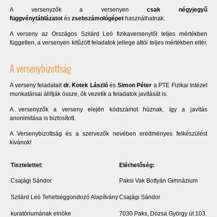
A versenyzők a versenyen
csak négyjegyű
függvénytáblázatot
és
zsebszámológépet
használhatnak.
A verseny az Országos Szilárd Leó fizikaversenytől teljes mértékben
független, a versenyen kitűzött feladatok jellege attól teljes mértékben eltér.
A versenybizottság
A verseny feladatait
dr. Kotek László
és
Simon Péter
a PTE Fizikai Intézet
munkatársai állítják össze, ők vezetik a feladatok javítását is.
A versenyzők a verseny elején kódszámot húznak, így a javítás
anonimitása is biztosított.
A Versenybizottság és a szervezők nevében eredményes felkészülést
kívánok!
Tisztelettel:
Elérhetőség:
Csajági Sándor
Paksi Vak Bottyán Gimnázium
Szilárd Leó Tehetséggondozó Alapítvány
Csajági Sándor
kuratóriumának elnöke
7030 Paks, Dózsa György út 103.