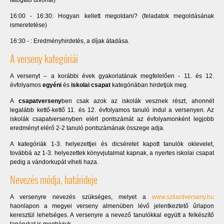
látogató útvonal)
16:00 - 16:30: Hogyan kellett megoldani? (feladatok megoldásának
ismeretetése)
16:30 - : Eredményhirdetés, a díjak átadása.
A verseny kategóriái
A versenyt – a korábbi évek gyakorlatának megfelelően - 11. és 12.
évfolyamos
egyéni
és
iskolai csapat
kategóriában hirdetjük meg.
A
csapatverseny
ben csak azok az iskolák vesznek részt, ahonnét
legalább kettő-kettő 11. és 12. évfolyamos tanuló indul a versenyen. Az
iskolák csapatversenyben elért pontszámát az évfolyamonként legjobb
eredményt elérő 2-2 tanuló pontszámának összege adja.
A kategóriák 1-3. helyezettjei és dicséretet kapott tanulók oklevelet,
továbbá az 1-3. helyezettek könyvjutalmat kapnak, a nyertes iskolai csapat
pedig a vándorkupát viheti haza.
Nevezés módja, határideje
A versenyre nevezés szükséges, melyet a
www.szilardverseny.hu
haonlapon a megyei verseny almenüben lévő jelentkeztető űrlapon
keresztül lehetséges. A versenyre a nevező tanulókkal együtt a felkészítő