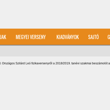
User account menu
ÍJAK
MEGYEI VERSENY
KIADVÁNYOK
SAJTÓ
G
I. Országos Szilárd Leó fizikaversenyről a 2018/2019. tanévi szakmai beszámolót a