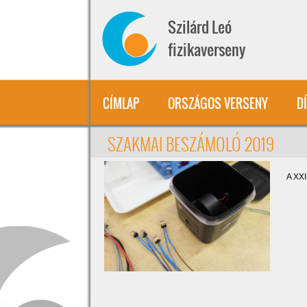
Ugrás a tartalomra
Szilárd Leó
fizikaverseny
CÍMLAP
ORSZÁGOS VERSENY
D
SZAKMAI BESZÁMOLÓ 2019
A XXI