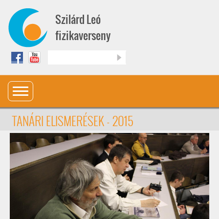
Ugrás a tartalomra
Szilárd Leó
fizikaverseny
Keresés
TANÁRI ELISMERÉSEK - 2015