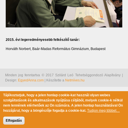
2015. évi legeredményesebb felkészítő tanár:
Horváth Norbert, Baár-Madas Református Gimnázium, Budapest
Minden jog fenntartva © 2017 Szilárd Leó Tehetséggondozó Alapítvány |
Design:
EgyedAnna.com
| Készítette a
Netmíves.hu
Tájékoztatjuk, hogy a jelen honlap cookie-kat használ olyan webes
szolgáltatások és alkalmazások nyújtása céljából, melyek cookie-k nélkül
nem lennének elérhetőek az Ön számára. A jelen honlap használatával Ön
hozzájárul, hogy a böngészője fogadja a cookie-kat.
Tudjon meg többet…
Elfogadás