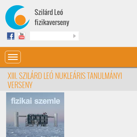
Ugrás a tartalomra
Szilárd Leó
fizikaverseny
Keresés
XIII. SZILÁRD LEÓ NUKLEÁRIS TANULMÁNYI
VERSENY