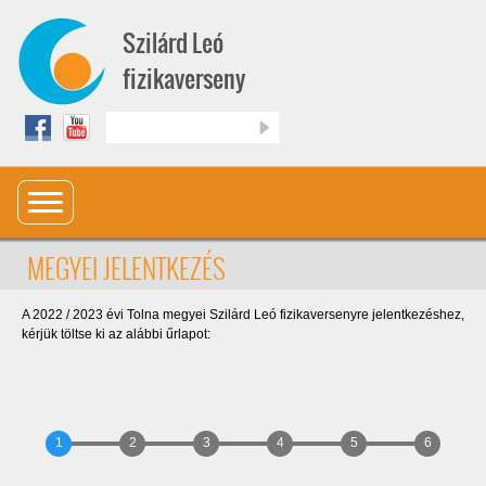
Ugrás a tartalomra
Szilárd Leó
fizikaverseny
Keresés
MEGYEI JELENTKEZÉS
A 2022 / 2023 évi Tolna megyei Szilárd Leó fizikaversenyre jelentkezéshez,
kérjük töltse ki az alábbi űrlapot: