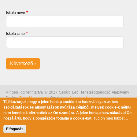
Iskola neve
Iskola címe
Minden jog fenntartva © 2017 Szilárd Leó Tehetséggondozó Alapítvány |
Design:
EgyedAnna.com
| Készítette a
Netmíves.hu
Tájékoztatjuk, hogy a jelen honlap cookie-kat használ olyan webes
szolgáltatások és alkalmazások nyújtása céljából, melyek cookie-k nélkül
nem lennének elérhetőek az Ön számára. A jelen honlap használatával Ön
hozzájárul, hogy a böngészője fogadja a cookie-kat.
Tudjon meg többet…
Elfogadás