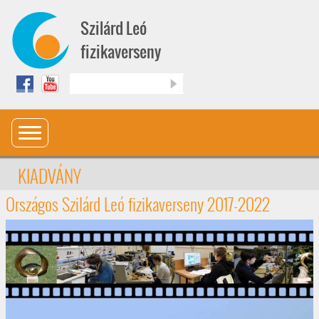
Ugrás a tartalomra
Szilárd Leó
fizikaverseny
Keresés
KIADVÁNY
Országos Szilárd Leó fizikaverseny 2017-2022