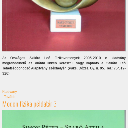
Az Országos Szilárd Leó Fizikaversenyek 2005-2010 c. kiadvány
megrendelhető az alábbi linken keresztül vagy kapható a Szilárd Leó
Tehetséggondozó Alapítvány székhelyén (Paks, Dózsa Gy. u. 95. Tel.: 75/519-
326).
Kiadvány
(Országos Szilárd Leó fizikaverseny 2005-2010)
Tovább
Moden fizika példatár 3