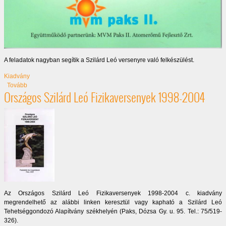
A feladatok nagyban segítik a Szilárd Leó versenyre való felkészülést.
Kiadvány
(Moden fizika példatár 3)
Tovább
Országos Szilárd Leó Fizikaversenyek 1998-2004
Az Országos Szilárd Leó Fizikaversenyek 1998-2004 c. kiadvány
megrendelhető az alábbi linken keresztül vagy kapható a Szilárd Leó
Tehetséggondozó Alapítvány székhelyén (Paks, Dózsa Gy. u. 95. Tel.: 75/519-
326).