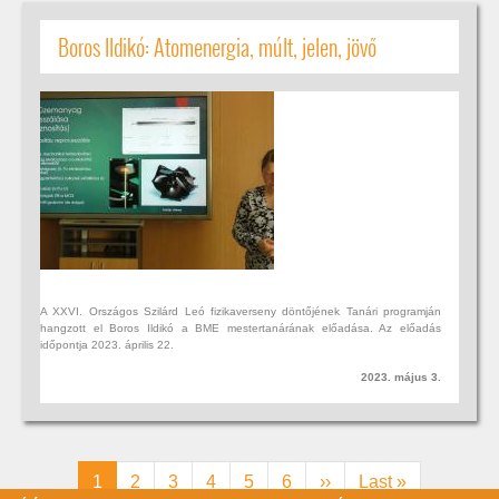
Boros Ildikó: Atomenergia, múlt, jelen, jövő
A XXVI. Országos Szilárd Leó fizikaverseny döntőjének Tanári programján
hangzott el Boros Ildikó a BME mestertanárának előadása. Az előadás
időpontja 2023. április 22.
2023. május 3.
Oldalszámozás
Jelenlegi oldal
Oldal
Oldal
Oldal
Oldal
Oldal
Következő oldal
Utolsó oldal
1
2
3
4
5
6
››
Last »