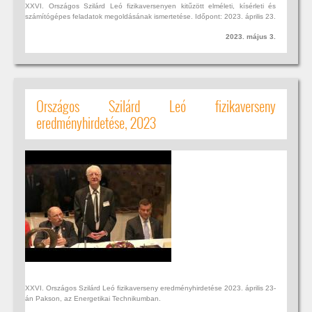
XXVI. Országos Szilárd Leó fizikaversenyen kitűzött elméleti, kísérleti és
számítógépes feladatok megoldásának ismertetése. Időpont: 2023. április 23.
2023. május 3.
Országos Szilárd Leó fizikaverseny
eredményhirdetése, 2023
XXVI. Országos Szilárd Leó fizikaverseny eredményhirdetése 2023. április 23-
án Pakson, az Energetikai Technikumban.