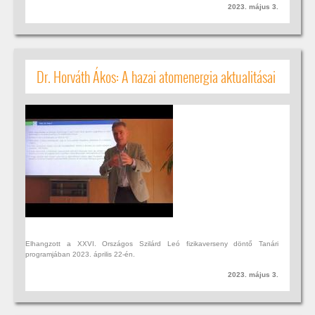
2023. május 3.
Dr. Horváth Ákos: A hazai atomenergia aktualitásai
Elhangzott a XXVI. Országos Szilárd Leó fizikaverseny döntő Tanári
programjában 2023. április 22-én.
2023. május 3.