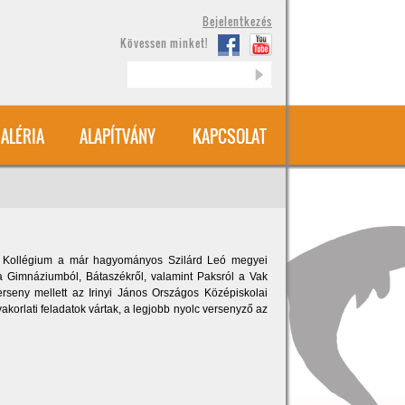
Bejelentkezés
Kövessen minket!
Keresés
ALÉRIA
ALAPÍTVÁNY
KAPCSOLAT
s Kollégium a már hagyományos Szilárd Leó megyei
la Gimnáziumból, Bátaszékről, valamint Paksról a Vak
rseny mellett az Irinyi János Országos Középiskolai
akorlati feladatok vártak, a legjobb nyolc versenyző az