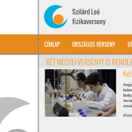
Ugrás a tartalomra
Szilárd Leó
fizikaverseny
CÍMLAP
ORSZÁGOS VERSENY
D
KÉT MEGYEI VERSENYT IS RENDEZ
Két
Negy
fizik
Botty
Verse
orszá
(Forr