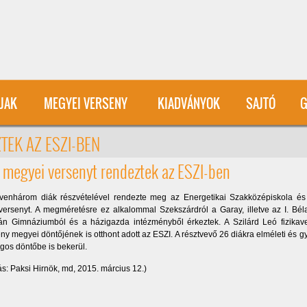
User account menu
ÍJAK
MEGYEI VERSENY
KIADVÁNYOK
SAJTÓ
G
TEK AZ ESZI-BEN
 megyei versenyt rendeztek az ESZI-ben
venhárom diák részvételével rendezte meg az Energetikai Szakközépiskola é
aversenyt. A megméretésre ez alkalommal Szekszárdról a Garay, illetve az I. Bé
án Gimnáziumból és a házigazda intézményből érkeztek. A Szilárd Leó fizikave
ny megyei döntőjének is otthont adott az ESZI. A résztvevő 26 diákra elméleti és gy
gos döntőbe is bekerül.
ás: Paksi Hirnök, md, 2015. március 12.)