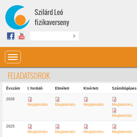
Ugrás a tartalomra
Szilárd Leó
fizikaverseny
Keresés
FELADATSOROK
Évszám
I. forduló
Elméleti
Kisérleti
Számítógépes
2026
Megtekintés
Megtekintés
Megtekintés
Megtekintés
,
Megtekintés
2025
Megtekintés
Megtekintés
Megtekintés
Megtekintés