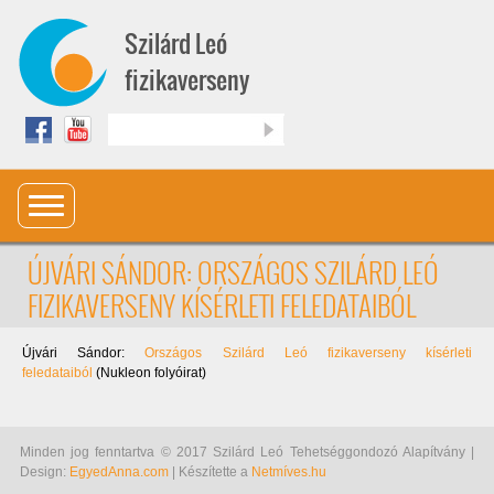
Ugrás a tartalomra
Szilárd Leó
fizikaverseny
Keresés
ÚJVÁRI SÁNDOR: ORSZÁGOS SZILÁRD LEÓ
FIZIKAVERSENY KÍSÉRLETI FELEDATAIBÓL
Újvári Sándor:
Országos Szilárd Leó fizikaverseny kísérleti
feledataiból
(Nukleon folyóirat)
Minden jog fenntartva © 2017 Szilárd Leó Tehetséggondozó Alapítvány |
Design:
EgyedAnna.com
| Készítette a
Netmíves.hu