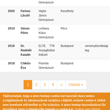
Gimnázium
2020
Farkas
Vajda
Keszthely
László
János
Gimnázium
2019
Simon
Leőwey
Pécs
Péter
Klára
Gimnázium
2018
Dr.
ELTE TTK
Budapest
versenybizottsági
Radnóti
Anyagfizikai
tag
Katalin
Intézet
2018
Chikán
Piarista
Budapest
Éva
Gimnázium
Oldalszámozás
Jelenlegi oldal
Oldal
Oldal
Oldal
Következő oldal
Utolsó oldal
1
2
3
4
››
Utolsó »
Tájékoztatjuk, hogy a jelen honlap cookie-kat használ olyan webes
szolgáltatások és alkalmazások nyújtása céljából, melyek cookie-k nélkül
nem lennének elérhetőek az Ön számára. A jelen honlap használatával Ön
Minden jog fenntartva © 2017 Szilárd Leó Tehetséggondozó Alapítvány |
hozzájárul, hogy a böngészője fogadja a cookie-kat.
Tudjon meg többet…