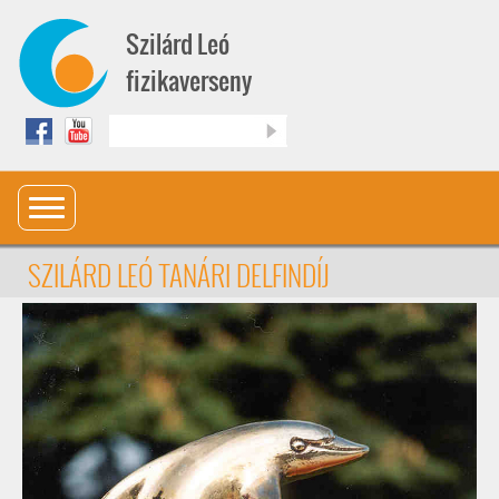
Ugrás a tartalomra
Szilárd Leó
fizikaverseny
Keresés
SZILÁRD LEÓ TANÁRI DELFINDÍJ