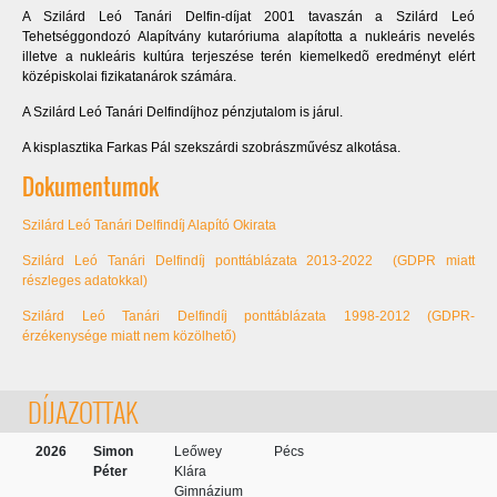
A Szilárd Leó Tanári Delfin-díjat 2001 tavaszán a Szilárd Leó
Tehetséggondozó Alapítvány kutaróriuma alapította a nukleáris nevelés
illetve a nukleáris kultúra terjeszése terén kiemelkedõ eredményt elért
középiskolai fizikatanárok számára.
A Szilárd Leó Tanári Delfindíjhoz pénzjutalom is járul.
A kisplasztika Farkas Pál szekszárdi szobrászművész alkotása.
Dokumentumok
Szilárd Leó Tanári Delfindíj Alapító Okirata
Szilárd Leó Tanári Delfindíj ponttáblázata 2013-2022 (GDPR miatt
részleges adatokkal)
Szilárd Leó Tanári Delfindíj ponttáblázata 1998-2012 (GDPR-
érzékenysége miatt nem közölhető)
DÍJAZOTTAK
2026
Simon
Leőwey
Pécs
Péter
Klára
Gimnázium