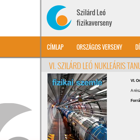
Ugrás a tartalomra
Szilárd Leó
fizikaverseny
CÍMLAP
ORSZÁGOS VERSENY
D
VI. SZILÁRD LEÓ NUKLEÁRIS TA
VI. O
A rés
Forr