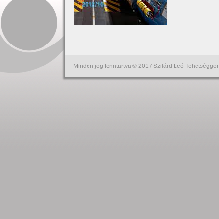
Minden jog fenntartva © 2017 Szilárd Leó Tehetséggon