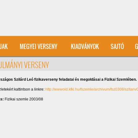
User account menu
ÍJAK
MEGYEI VERSENY
KIADVÁNYOK
SAJTÓ
G
NULMÁNYI VERSENY
rszágos Szilárd Leó fizikaverseny feladatai és megoldásai a Fizikai Szemlében.
zletekért kattintson a linkre:
http://wwwold.kfki.hu/fszemle/archivum/fsz0308/szltanv
ás:
Fizikai szemle 2003/08