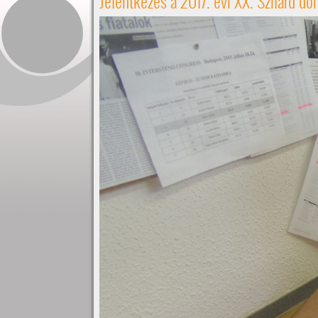
Jelentkezés a 2017. évi XX. Szilárd dö