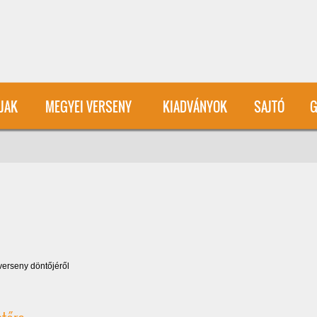
User account menu
ÍJAK
MEGYEI VERSENY
KIADVÁNYOK
SAJTÓ
G
verseny döntőjéről