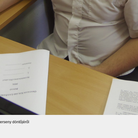
verseny döntőjéről