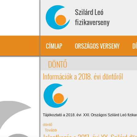
Ugrás a tartalomra
Szilárd Leó
fizikaverseny
CÍMLAP
ORSZÁGOS VERSENY
D
DÖNTŐ
Információk a 2018. évi döntőről
Tájékoztató a 2018. évi XXI. Országos Szilárd Leó fizika
döntő
(Információk a 2018. évi döntőről)
Tovább