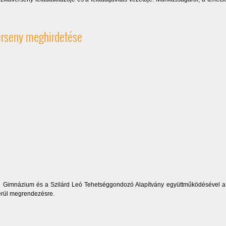
verseny meghirdetése
yán Gimnázium és a Szilárd Leó Tehetséggondozó Alapítvány együttműködésével 
kerül megrendezésre.