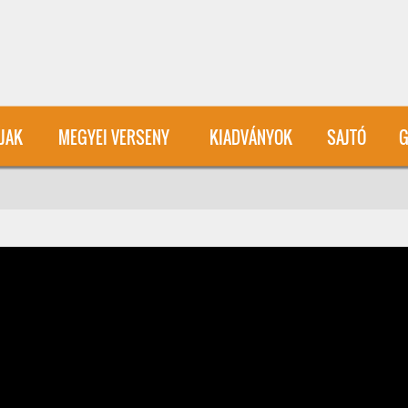
User account menu
ÍJAK
MEGYEI VERSENY
KIADVÁNYOK
SAJTÓ
G