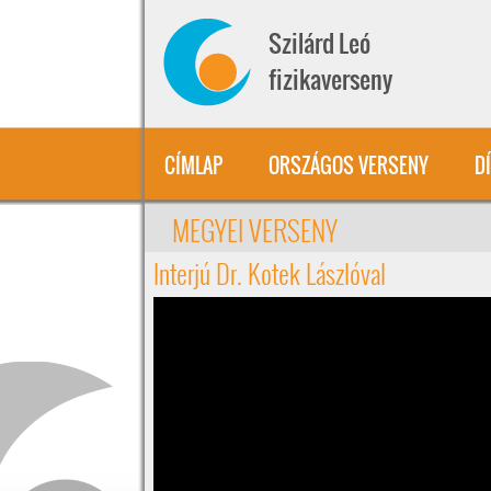
Ugrás a tartalomra
Szilárd Leó
fizikaverseny
CÍMLAP
ORSZÁGOS VERSENY
D
MEGYEI VERSENY
Interjú Dr. Kotek Lászlóval