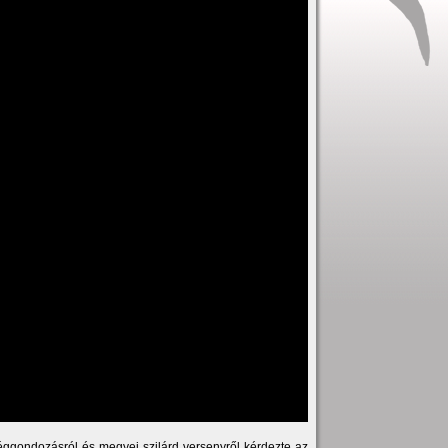
séggondozásról és megyei szilárd versenyről kérdezte az