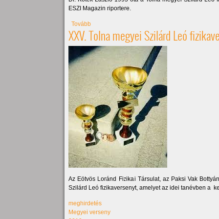
ESZI Magazin riportere.
(Interjú Dr. Kotek Lászlóval)
Tovább
XXV. Tolna megyei Szilárd Leó fizika
Az Eötvös Loránd Fizikai Társulat, az Paksi Vak Bott
Szilárd Leó fizikaversenyt, amelyet az idei tanévben a 
meghirdetés
Megyei verseny