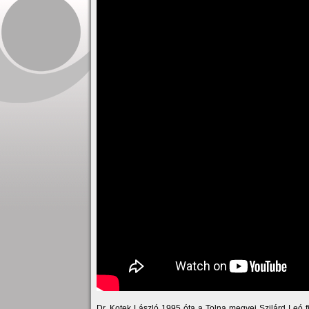
Dr. Kotek László 1995 óta a Tolna megyei Szilárd Leó fi