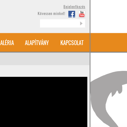
Bejelentkezés
Kövessen minket!
Keresés
ALÉRIA
ALAPÍTVÁNY
KAPCSOLAT