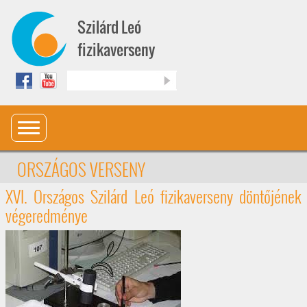
Ugrás a tartalomra
Szilárd Leó
fizikaverseny
Keresés
ORSZÁGOS VERSENY
XVI. Országos Szilárd Leó fizikaverseny döntőjének
végeredménye