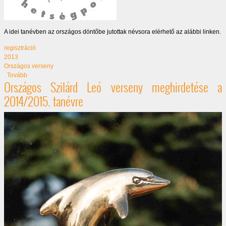
A idei tanévben az országos döntőbe jutottak névsora elérhető az alábbi linken.
regisztráció
2013
Országos verseny
(Regisztráció az Országos Szilárd Leó fizikaverseny döntőjére 2013)
Tovább
Országos Szilárd Leó verseny meghirdetése a
2014/2015. tanévre