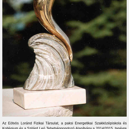
Az Eötvös Loránd Fizikai Társulat, a paksi Energetikai Szakközépiskola és
Kollégium és a Szilárd Leó Tehetséggondozó Alapítvány a 2014/2015. tanévre