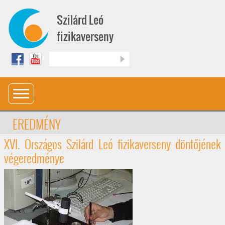
Ugrás a tartalomra
Szilárd Leó
fizikaverseny
Keresés
EREDMÉNY
XVI. Országos Szilárd Leó fizikaverseny döntőjének
végeredménye