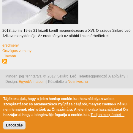
2013. április 19 és 21 között került megrendezésre a XVI. Országos Szilárd Leó
fizikaverseny döntője. Az eredmények az alábbi linken érhetőek el.
eredmény
Országos verseny
(XVI. Országos Szilárd Leó fizikaverseny döntőjének végeredménye)
Tovább
Minden jog fenntartva © 2017 Szilárd Leó Tehetséggondozó Alapítvány |
Design:
EgyedAnna.com
| Készítette a
Netmíves.hu
Tájékoztatjuk, hogy a jelen honlap cookie-kat használ olyan webes
szolgáltatások és alkalmazások nyújtása céljából, melyek cookie-k nélkül
nem lennének elérhetőek az Ön számára. A jelen honlap használatával Ön
hozzájárul, hogy a böngészője fogadja a cookie-kat.
Tudjon meg többet…
Elfogadás