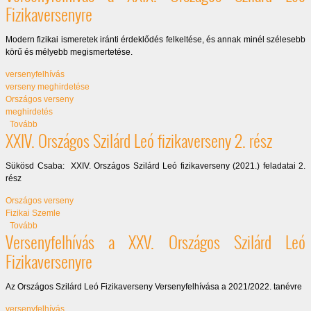
Fizikaversenyre
Modern fizikai ismeretek iránti érdeklődés felkeltése, és annak minél szélesebb
körű és mélyebb megismertetése.
versenyfelhívás
verseny meghirdetése
Országos verseny
meghirdetés
(Versenyfelhívás a XXIX. Országos Szilárd Leó Fizikaversenyre)
Tovább
XXIV. Országos Szilárd Leó fizikaverseny 2. rész
Sükösd Csaba: XXIV. Országos Szilárd Leó fizikaverseny (2021.) feladatai 2.
rész
Országos verseny
Fizikai Szemle
(XXIV. Országos Szilárd Leó fizikaverseny 2. rész)
Tovább
Versenyfelhívás a XXV. Országos Szilárd Leó
Fizikaversenyre
Az Országos Szilárd Leó Fizikaverseny Versenyfelhívása a 2021/2022. tanévre
versenyfelhívás