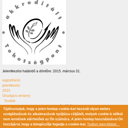
Jelentkezési határidő a döntőre: 2015. március 31.
regisztráció
jelentkezés
2015
Országos verseny
(Tudnivalók a 2015. évi döntőről)
Tovább
Oldalszámozás
Következő oldal
1. oldal
››
Tájékoztatjuk, hogy a jelen honlap cookie-kat használ olyan webes
szolgáltatások és alkalmazások nyújtása céljából, melyek cookie-k nélkül
nem lennének elérhetőek az Ön számára. A jelen honlap használatával Ön
hozzájárul, hogy a böngészője fogadja a cookie-kat.
Tudjon meg többet…