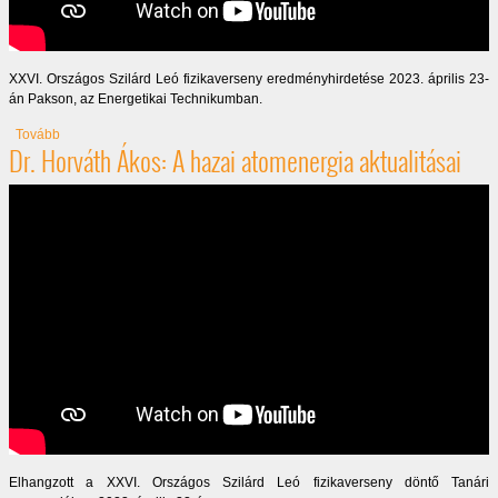
XXVI. Országos Szilárd Leó fizikaverseny eredményhirdetése 2023. április 23-
án Pakson, az Energetikai Technikumban.
(Országos Szilárd Leó fizikaverseny eredményhirdetése, 2023)
Tovább
Dr. Horváth Ákos: A hazai atomenergia aktualitásai
Elhangzott a XXVI. Országos Szilárd Leó fizikaverseny döntő Tanári