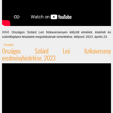
XXVI. Országos Szilárd Leó fizikaversenyen kitűzött elméleti, kísérleti és
számítógépes feladatok megoldásának ismertetése. Időpont: 2023. április 23.
(Hogyan kellett megoldani 2023-ban)
Tovább
Országos Szilárd Leó fizikaverseny
eredményhirdetése, 2023