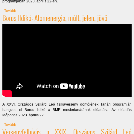
programjában 2023. április 22-én.
(Dr. Horváth Ákos: A hazai atomenergia aktualitásai)
Tovább
Boros Ildikó: Atomenergia, múlt, jelen, jövő
A XXVI. Országos Szilárd Leó fizikaverseny döntőjének Tanári programján
hangzott el Boros Ildikó a BME mestertanárának előadása. Az előadás
időpontja 2023. április 22.
(Boros Ildikó: Atomenergia, múlt, jelen, jövő)
Tovább
Versenyfelhívás a XXIX. Országos Szilárd Leó