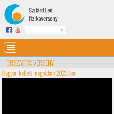
Ugrás a tartalomra
Szilárd Leó
fizikaverseny
Keresés
ORSZÁGOS VERSENY
Hogyan kellett megoldani 2023-ban