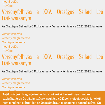
meghirdetés
(Versenyfelhívás a XXIX. Országos Szilárd Leó Fizikaversenyre)
Tovább
Versenyfelhívás a XXV. Országos Szilárd Leó
Fizikaversenyre
Az Országos Szilárd Leó Fizikaverseny Versenyfelhívása a 2021/2022. tanévre
versenyfelhívás
verseny meghirdetése
Országos verseny
meghirdetés
(Versenyfelhívás a XXV. Országos Szilárd Leó Fizikaversenyre)
Tovább
Versenyfelhívás a XXV. Országos Szilárd Leó
Fizikaversenyre
Az Országos Szilárd Leó Fizikaverseny Versenyfelhívása a 2021/2022. tanévre
versenyfelhívás
verseny meghirdetése
Országos verseny
meghirdetés
Tájékoztatjuk, hogy a jelen honlap cookie-kat használ olyan webes
(Versenyfelhívás a XXV. Országos Szilárd Leó Fizikaversenyre)
Tovább
szolgáltatások és alkalmazások nyújtása céljából, melyek cookie-k nélkül
nem lennének elérhetőek az Ön számára. A jelen honlap használatával Ön