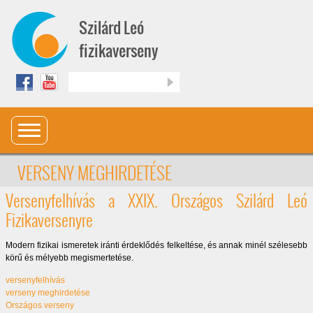
Ugrás a tartalomra
Szilárd Leó
fizikaverseny
Keresés
VERSENY MEGHIRDETÉSE
Versenyfelhívás a XXIX. Országos Szilárd Leó
Fizikaversenyre
Modern fizikai ismeretek iránti érdeklődés felkeltése, és annak minél szélesebb
körű és mélyebb megismertetése.
versenyfelhívás
verseny meghirdetése
Országos verseny