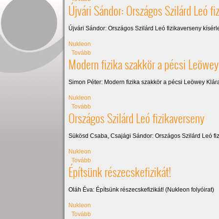
Újvári Sándor: Országos Szilárd Leó fiz
Újvári Sándor: Országos Szilárd Leó fizikaverseny kísérlet
Nukleon
(Újvári Sándor: Országos Szilárd Leó fizikaversen
Tovább
Modern fizika szakkör a pécsi Leöwe
Simon Péter: Modern fizika szakkör a pécsi Leöwey Kl
Nukleon
(Modern fizika szakkör a pécsi Leöwey Klára G
Tovább
Országos Szilárd Leó fizikaverseny
Sükösd Csaba, Csajági Sándor: Országos Szilárd Leó fi
Nukleon
(Országos Szilárd Leó fizikaverseny)
Tovább
Építsünk részecskefizikát!
Oláh Éva: Építsünk részecskefizikát! (Nukleon folyóirat)
Nukleon
(Építsünk részecskefizikát!)
Tovább