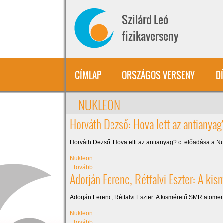
Ugrás a tartalomra
Szilárd Leó
fizikaverseny
CÍMLAP
ORSZÁGOS VERSENY
D
NUKLEON
Horváth Dezső: Hova lett az antianyag
Horváth Dezső: Hova eltt az antianyag? c. előadása a Nu
Nukleon
(Horváth Dezső: Hova lett az antianyag?)
Tovább
Adorján Ferenc, Rétfalvi Eszter: A 
Adorján Ferenc, Rétfalvi Eszter: A kisméretű SMR atom
Nukleon
(Adorján Ferenc, Rétfalvi Eszter: A kisméretű 
Tovább