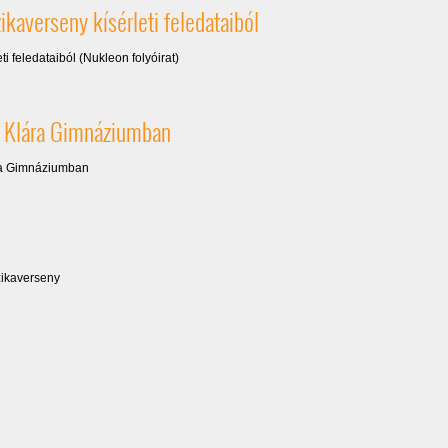
ikaverseny kísérleti feledataiból
i feledataiból (Nukleon folyóirat)
y kísérleti feledataiból)
y Klára Gimnáziumban
ára Gimnáziumban
imnáziumban)
zikaverseny