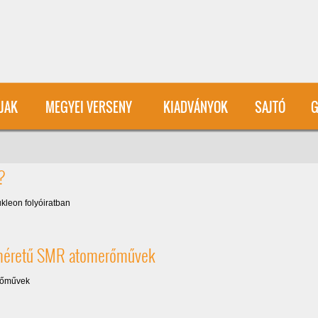
User account menu
ÍJAK
MEGYEI VERSENY
KIADVÁNYOK
SAJTÓ
G
?
kleon folyóiratban
kisméretű SMR atomerőművek
erőművek
SMR atomerőművek)