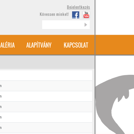
Bejelentkezés
Kövessen minket!
Keresés
ALÉRIA
ALAPÍTVÁNY
KAPCSOLAT
m
m
m
m
m