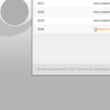
2021
nincs doku
2020
nincs doku
2019
nincs doku
2018
Megtekin
Oldalszámozás
Minden jog fenntartva © 2017 Szilárd Leó Tehetséggon