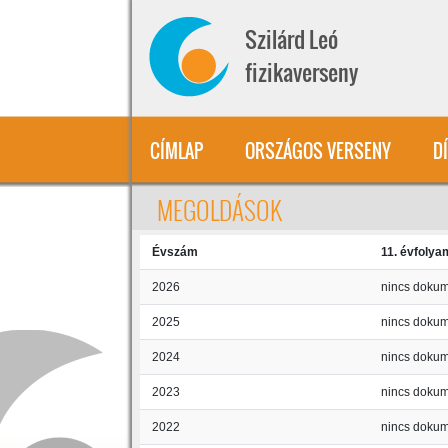
Ugrás a tartalomra
Szilárd Leó
fizikaverseny
CÍMLAP
ORSZÁGOS VERSENY
D
MEGOLDÁSOK
Évszám
11. évfolya
2026
nincs doku
2025
nincs doku
2024
nincs doku
2023
nincs doku
2022
nincs doku