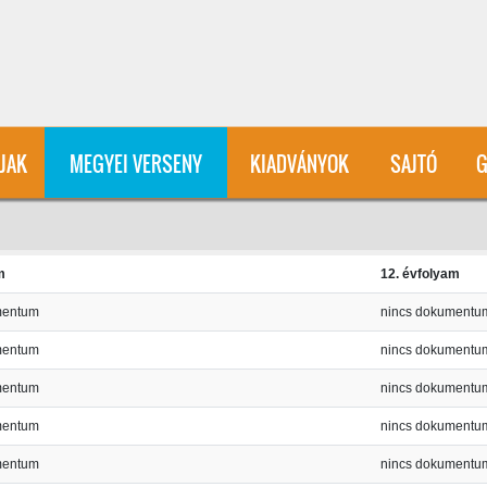
User account menu
ÍJAK
MEGYEI VERSENY
KIADVÁNYOK
SAJTÓ
G
m
12. évfolyam
mentum
nincs dokumentu
mentum
nincs dokumentu
mentum
nincs dokumentu
mentum
nincs dokumentu
mentum
nincs dokumentu