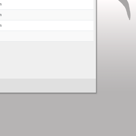
m
m
m