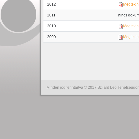
2012
Megtekin
2011
nincs doku
2010
Megtekin
2009
Megtekin
Oldalszámozás
Minden jog fenntartva © 2017 Szilárd Leó Tehetséggon