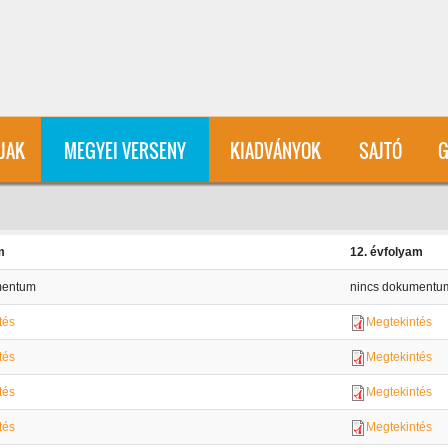
User account menu
ÍJAK
MEGYEI VERSENY
KIADVÁNYOK
SAJTÓ
G
m
12. évfolyam
mentum
nincs dokumentu
tés
Megtekintés
tés
Megtekintés
tés
Megtekintés
tés
Megtekintés