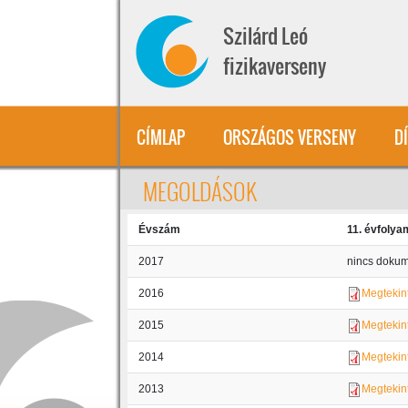
Ugrás a tartalomra
Szilárd Leó
fizikaverseny
CÍMLAP
ORSZÁGOS VERSENY
D
MEGOLDÁSOK
Évszám
11. évfolya
2017
nincs doku
2016
Megtekin
2015
Megtekin
2014
Megtekin
2013
Megtekin